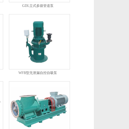
GDL立式多级管道泵
WFB型无泄漏自控自吸泵