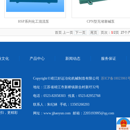
HSP系列化工混流泵
CPN型无堵塞碱泵
首页 上一页
下一页
尾页
页次：
1
/2
页
27
个产
业文化
产品中心
新闻动态
服务保证
Copyright © 靖江好运冶化机械制造有限公司
苏ICP备18023961
地址：江苏省靖江市新桥镇新合村新圩32号
电话：0523-82058303 传真：0523-82952768
联系人：朱纪林 手机：13505260293
一扫，更精彩
网址：www.jjhaoyun.com 邮箱：2205193995@qq.com