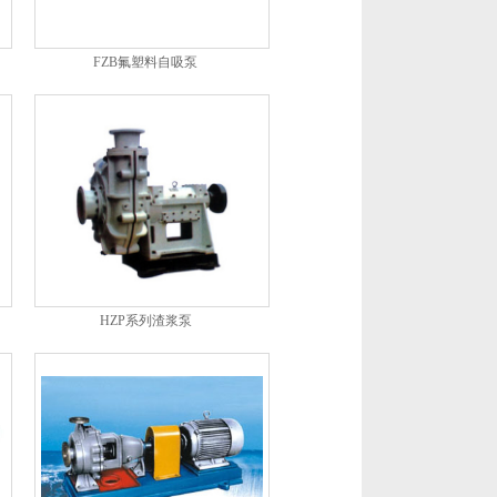
FZB氟塑料自吸泵
HZP系列渣浆泵