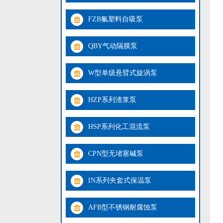
FZB氟塑料自吸泵
QBY气动隔膜泵
W型单级悬臂式旋涡泵
HZP系列渣浆泵
HSP系列化工混流泵
CPN型无堵塞碱泵
IN系列夹套式保温泵
AFB型不锈钢耐腐蚀泵