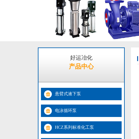
好运冶化
产品中心
悬臂式液下泵
电泳循环泵
HCZ系列标准化工泵