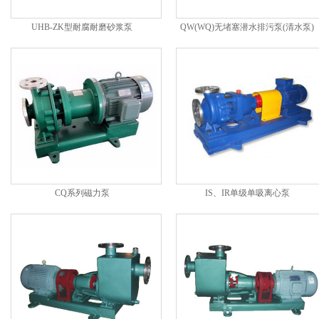
UHB-ZK型耐腐耐磨砂浆泵
QW(WQ)无堵塞潜水排污泵(清水泵)
CQ系列磁力泵
IS、IR单级单吸离心泵