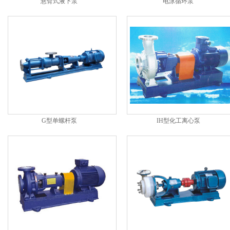
悬臂式液下泵
电泳循环泵
G型单螺杆泵
IH型化工离心泵