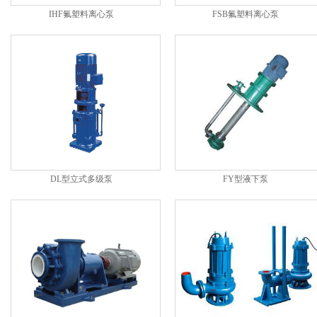
IHF氟塑料离心泵
FSB氟塑料离心泵
DL型立式多级泵
FY型液下泵