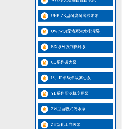
WFB型无泄漏自控自吸泵
UHB-ZK型耐腐耐磨砂浆泵
QW(WQ)无堵塞潜水排污泵(
FJX系列强制循环泵
CQ系列磁力泵
IS、IR单级单吸离心泵
YL系列压滤机专用泵
ZW型自吸式污水泵
ZH型化工自吸泵