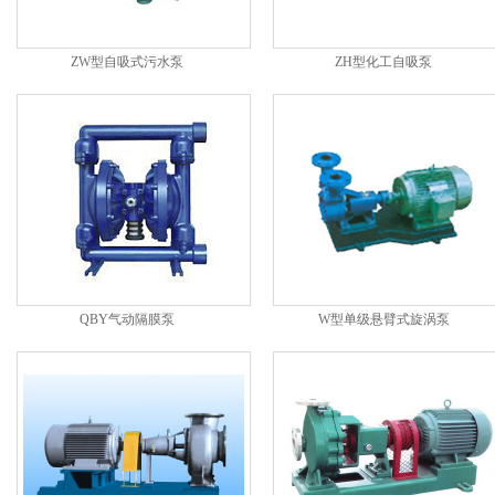
ZW型自吸式污水泵
ZH型化工自吸泵
QBY气动隔膜泵
W型单级悬臂式旋涡泵