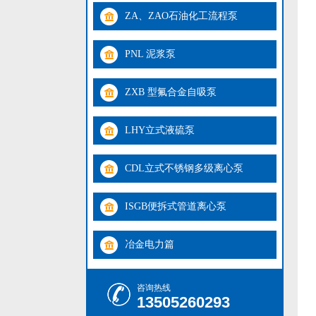
ZA、ZAO石油化工流程泵
PNL 泥浆泵
ZXB 型氟合金自吸泵
LHY立式液硫泵
CDL立式不锈钢多级离心泵
ISGB便拆式管道离心泵
冶金电力篇
咨询热线
13505260293