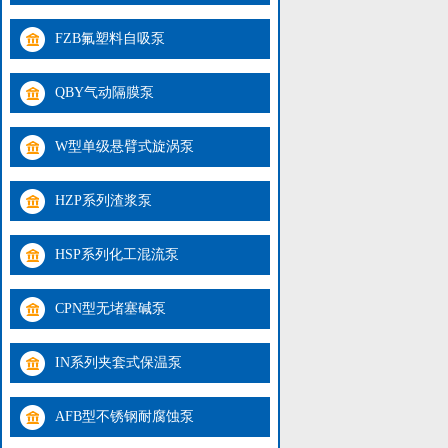
FZB氟塑料自吸泵
QBY气动隔膜泵
W型单级悬臂式旋涡泵
HZP系列渣浆泵
HSP系列化工混流泵
CPN型无堵塞碱泵
IN系列夹套式保温泵
AFB型不锈钢耐腐蚀泵