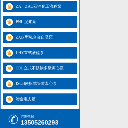
ZA、ZAO石油化工流程泵
PNL 泥浆泵
ZXB 型氟合金自吸泵
LHY立式液硫泵
CDL立式不锈钢多级离心泵
ISGB便拆式管道离心泵
冶金电力篇
咨询热线
13505260293