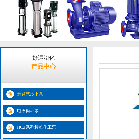
好运冶化
产品中心
悬臂式液下泵
电泳循环泵
HCZ系列标准化工泵