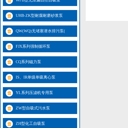
WFB型无泄漏自控自吸泵
UHB-ZK型耐腐耐磨砂浆泵
QW(WQ)无堵塞潜水排污泵(
FJX系列强制循环泵
CQ系列磁力泵
IS、IR单级单吸离心泵
YL系列压滤机专用泵
ZW型自吸式污水泵
ZH型化工自吸泵