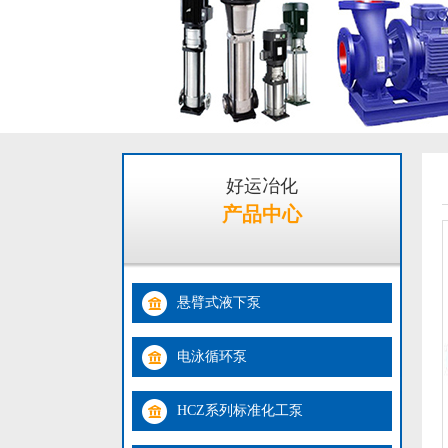
好运冶化
产品中心
悬臂式液下泵
电泳循环泵
HCZ系列标准化工泵