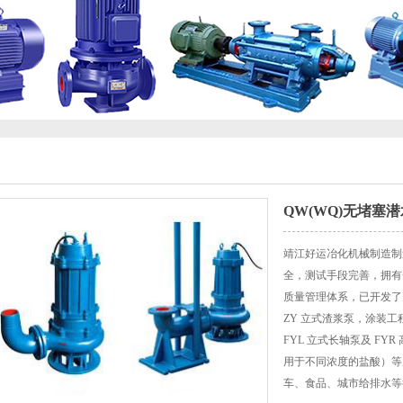
QW(WQ)无堵塞潜
靖江好运冶化机械制造制
全，测试手段完善，拥有
质量管理体系，已开发了
ZY 立式渣浆泵，涂装工
FYL 立式长轴泵及 FYR
用于不同浓度的盐酸）等
车、食品、城市给排水等