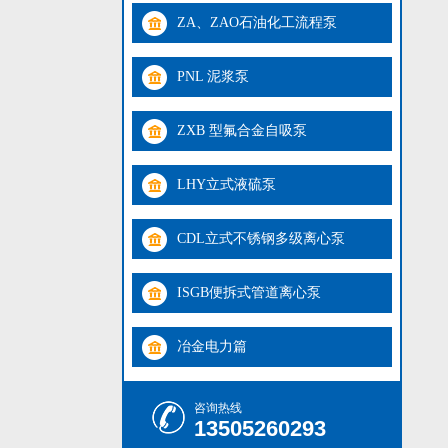
ZA、ZAO石油化工流程泵
PNL 泥浆泵
ZXB 型氟合金自吸泵
LHY立式液硫泵
CDL立式不锈钢多级离心泵
ISGB便拆式管道离心泵
冶金电力篇
咨询热线
13505260293