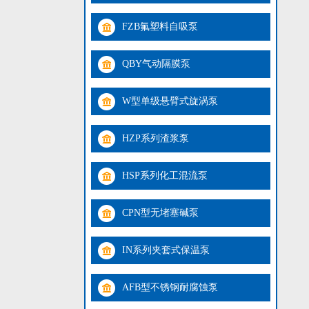
FZB氟塑料自吸泵
QBY气动隔膜泵
W型单级悬臂式旋涡泵
HZP系列渣浆泵
HSP系列化工混流泵
CPN型无堵塞碱泵
IN系列夹套式保温泵
AFB型不锈钢耐腐蚀泵