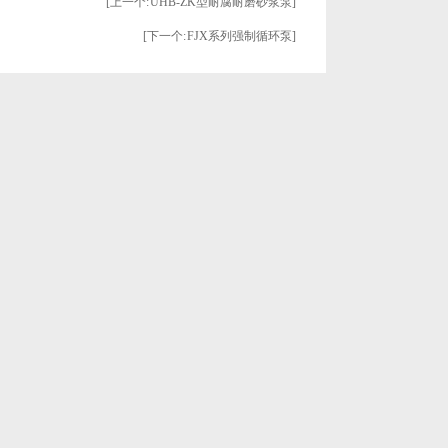
[上一个:
UHB-ZK型耐腐耐磨砂浆泵
]
[下一个:
FJX系列强制循环泵
]