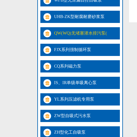
WFB型无泄漏自控自吸泵
UHB-ZK型耐腐耐磨砂浆泵
QW(WQ)无堵塞潜水排污泵(
FJX系列强制循环泵
CQ系列磁力泵
IS、IR单级单吸离心泵
YL系列压滤机专用泵
ZW型自吸式污水泵
ZH型化工自吸泵