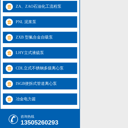
ZA、ZAO石油化工流程泵
PNL 泥浆泵
ZXB 型氟合金自吸泵
LHY立式液硫泵
CDL立式不锈钢多级离心泵
ISGB便拆式管道离心泵
冶金电力篇
咨询热线
13505260293