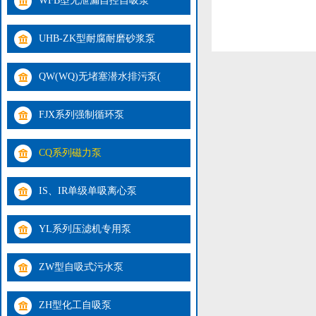
WFB型无泄漏自控自吸泵
UHB-ZK型耐腐耐磨砂浆泵
QW(WQ)无堵塞潜水排污泵(
FJX系列强制循环泵
CQ系列磁力泵
IS、IR单级单吸离心泵
YL系列压滤机专用泵
ZW型自吸式污水泵
ZH型化工自吸泵