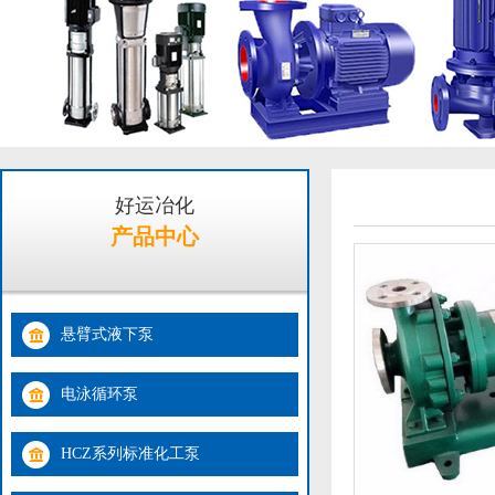
好运冶化
产品中心
悬臂式液下泵
电泳循环泵
HCZ系列标准化工泵