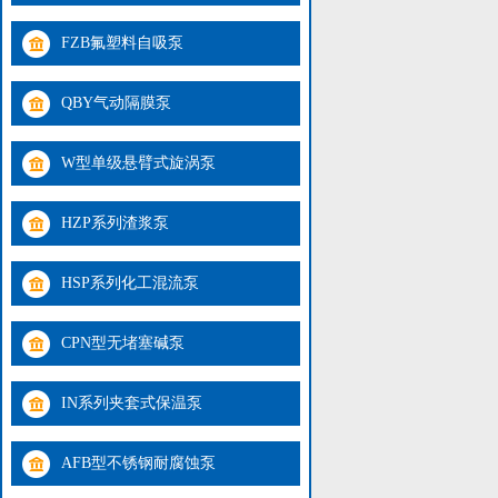
FZB氟塑料自吸泵
QBY气动隔膜泵
W型单级悬臂式旋涡泵
HZP系列渣浆泵
HSP系列化工混流泵
CPN型无堵塞碱泵
IN系列夹套式保温泵
AFB型不锈钢耐腐蚀泵